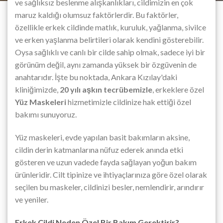
ve sağlıksız beslenme alışkanlıkları, cildimizin en çok
maruz kaldığı olumsuz faktörlerdir. Bu faktörler,
özellikle erkek cildinde matlık, kuruluk, yağlanma, sivilce
ve erken yaşlanma belirtileri olarak kendini gösterebilir.
Oysa sağlıklı ve canlı bir cilde sahip olmak, sadece iyi bir
görünüm değil, aynı zamanda yüksek bir özgüvenin de
anahtarıdır. İşte bu noktada, Ankara Kızılay'daki
kliniğimizde,
20 yılı aşkın tecrübemizle
, erkeklere özel
Yüz Maskeleri
hizmetimizle cildinize hak ettiği özel
bakımı sunuyoruz.
Yüz maskeleri, evde yapılan basit bakımların aksine,
cildin derin katmanlarına nüfuz ederek anında etki
gösteren ve uzun vadede fayda sağlayan yoğun bakım
ürünleridir. Cilt tipinize ve ihtiyaçlarınıza göre özel olarak
seçilen bu maskeler, cildinizi besler, nemlendirir, arındırır
ve yeniler.
Erkek Cildi Neden Özel Bir Bakım Gerektirir?