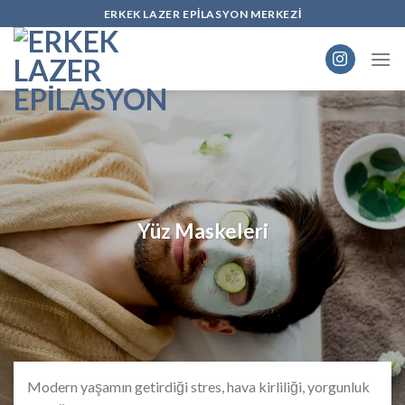
Skip
ERKEK LAZER EPILASYON MERKEZI
to
content
Yüz Maskeleri
Modern yaşamın getirdiği stres, hava kirliliği, yorgunluk